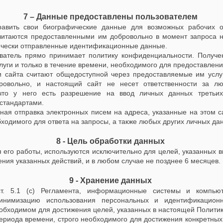
7 – Данные предоставлены пользователем
равить свои биографические данные для возможных рабочих о
читаются предоставленными им добровольно в момент запроса н
тически отправленные идентификационные данные.
атель прямо принимает политику конфиденциальности. Получе
луги и только в течение времени, необходимого для предоставлени
 сайта считают общедоступной через предоставляемые им услуг
ровольно, и настоящий сайт не несет ответственности за лю
 что у него есть разрешение на ввод личных данных третьи
стандартами.
ная отправка электронных писем на адреса, указанные на этом с
ходимого для ответа на запросы, а также любых других личных да
8 - Цель обработки данных
 его работы, используются исключительно для целей, указанных в
ния указанных действий, и в любом случае не позднее 6 месяцев.
9 - Хранение данных
ст. 5.1 (c) Регламента, информационные системы и компью
инимизацию использования персональных и идентификацион
еобходимом для достижения целей, указанных в настоящей Политик
ериода времени, строго необходимого для достижения конкретных 