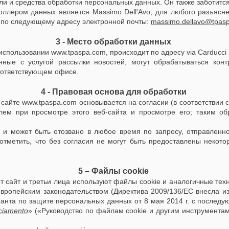
ли и средства обработки персональных данных. Он также заботитс
троллером данных является Massimo Dell'Avo; для любого разъяс
м по следующему адресу электронной почты:
massimo.dellavo@tpasp
3 - Место обработки данных
 использовании
www.tpaspa.com
, происходит по адресу via Carducci 
нные с услугой рассылки новостей, могут обрабатываться кон
оответствующем офисе.
4 - Правовая основа для обработки
 сайте
www.tpaspa.com
основывается на согласии (в соответствии со 
лем при просмотре этого веб-сайта и просмотре его; таким об
 и может быть отозвано в любое время по запросу, отправленн
 отметить, что без согласия не могут быть предоставлены некот
5 – Файлы cookie
от сайт и третьи лица используют файлы cookie и аналогичные тех
европейским законодательством (Директива 2009/136/EC внесла и
нта по защите персональных данных от 8 мая 2014 г. с последу
cciamento
» («Руководство по файлам cookie и другим инструментам