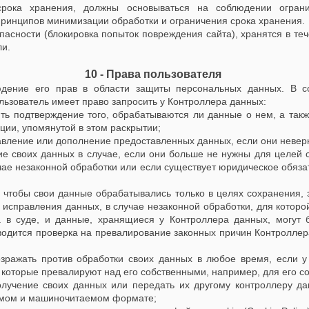
срока хранения, должны основываться на соблюдении огран
ринципов минимизации обработки и ограничения срока хранения.
пасности (блокировка попыток повреждения сайта), хранятся в те
ли.
10 - Права пользователя
юдение его прав в области защиты персональных данных. В с
льзователь имеет право запросить у Контроллера данных:
ить подтверждение того, обрабатываются ли данные о нем, а так
ии, упомянутой в этом раскрытии;
авление или дополнение предоставленных данных, если они невер
ие своих данных в случае, если они больше не нужны для целей с
чае незаконной обработки или если существует юридическое обяза
, чтобы свои данные обрабатывались только в целях сохранения, 
 исправления данных, в случае незаконной обработки, для которо
 в суде, и данные, хранящиеся у Контроллера данных, могут б
водится проверка на превалирование законных причин Контролле
озражать против обработки своих данных в любое время, если 
которые превалируют над его собственными, например, для его со
олучение своих данных или передать их другому контроллеру да
уемом и машиночитаемом формате;