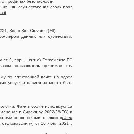
я о профилях безопасности.
нения или осуществления своих прав
a.it
.
221, Sesto San Giovanni (MI).
троллером данных или субъектами,
ст. 6, пар. 1, лит. а) Регламента ЕС
разом пользователь принимает эту
ому по электронной почте на адрес
орые услуги и навигация может быть
нологии. Файлы cookie используются
зменения в Директиву 2002/58/EC) и
ющими пояснениями, а также «
Linee
 отслеживания») от 10 июня 2021 г.