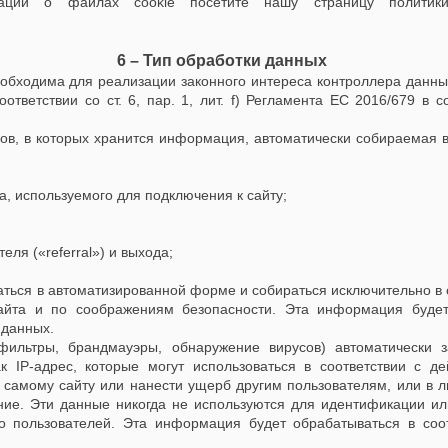
ции о файлах cookie посетите нашу страницу политики 
6 – Тип обработки данных
обходима для реализации законного интереса контроллера данн
оответствии со ст. 6, пар. 1, лит. f) Регламента ЕС 2016/679 в 
ов, в которых хранится информация, автоматически собираемая 
а, используемого для подключения к сайту;
ля («referral») и выхода;
ться в автоматизированной форме и собираться исключительно в
йта и по соображениям безопасности. Эта информация будет 
 данных.
фильтры, брандмауэры, обнаружение вирусов) автоматически 
к IP-адрес, которые могут использоваться в соответствии с д
 самому сайту или нанести ущерб другим пользователям, или в 
ние. Эти данные никогда не используются для идентификации и
о пользователей. Эта информация будет обрабатываться в соо