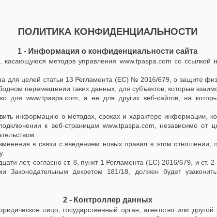
ПОЛИТИКА КОНФИДЕНЦИАЛЬНОСТИ
1 - Информация о конфиденциальности сайта
ю, касающуюся методов управления
www.tpaspa.com
со ссылкой н
а для целей статьи 13 Регламента (ЕС) № 2016/679, о защите фи
ободном перемещении таких данных, для субъектов, которые взаим
ько для
www.tpaspa.com
, а не для других веб-сайтов, на кото
авить информацию о методах, сроках и характере информации, 
 подключении к веб-страницам
www.tpaspa.com
, независимо от ц
ательством.
менения в связи с введением новых правил в этом отношении; 
у.
ти лет, согласно ст. 8, пункт 1 Регламента (ЕС) 2016/679, и ст. 2
ми Законодательным декретом 181/18, должен будет узаконит
2 - Контроллер данных
ридическое лицо, государственный орган, агентство или другой 