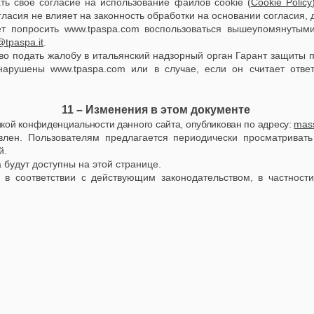
ть свое согласие на использование файлов cookie (
Cookie Policy
гласия не влияет на законность обработки на основании согласия, 
ет попросить
www.tpaspa.com
воспользоваться вышеупомянутыми
tpaspa.it
.
аво подать жалобу в итальянский надзорный орган Гарант защиты 
и нарушены
www.tpaspa.com
или в случае, если он считает отв
11 – Изменения в этом документе
кой конфиденциальности данного сайта, опубликован по адресу
:
mass
ен. Пользователям предлагается периодически просматривать 
й.
будут доступны на этой странице.
 в соответствии с действующим законодательством, в частност
.
.
.
.
.
.
.
.
.