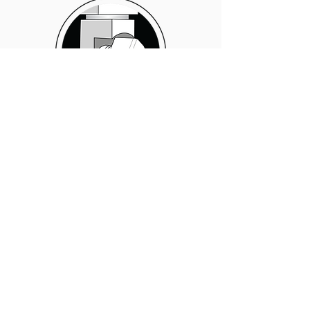
Tpa предлагает услуги по строительству
электрических панелей.
Эта услуга в основном предназначена для
тех клиентов, которые проектируют и
производят несколько специальных машин
под заказ. Для этого типа клиентов выгодно
приобретать цифровое управление, приводы
и двигатели, а также проводную и
сертифицированную электрическую панель
от Tpa. Это объединяет все проблемы и
риски, связанные с правильной интеграцией
всех электрических, электронных и ИТ-
компонентов у одного поставщика, с целью
обеспечения общей функциональности
приложения в строгом соответствии с